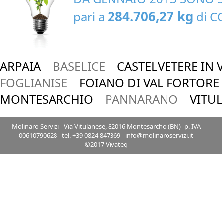
284.706,27 kg
pari a
di C
ARPAIA
BASELICE
CASTELVETERE IN
FOGLIANISE
FOIANO DI VAL FORTO
MONTESARCHIO
PANNARANO
VIT
Molinaro Servizi
- Via Vitulanese, 82016 Montesarcho (BN)- p. IVA
00610790628 - tel. +39 0824 847369 -
info@molinaroservizi.it
©2017
Vivateq