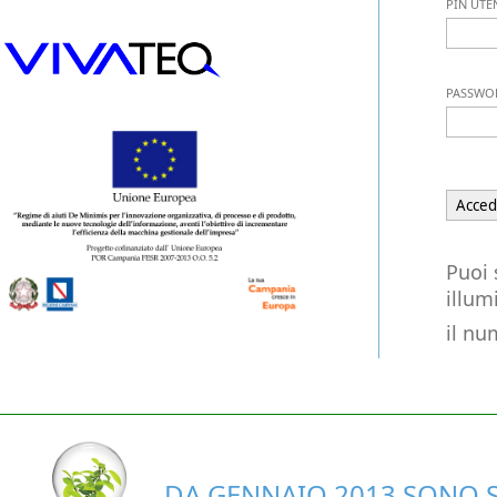
PIN UTE
PASSWO
Puoi 
illum
il nu
DA GENNAIO 2013 SONO S